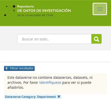
Ir
al
Cambi
contenido
naveg
principal
Buscar
Filtrar resultados
Este dataverse no contiene dataverses, datasets, ni
archivos. Por favor
identifíquese
para ver si puede
añadirlos.
Dataverse Category:
Department