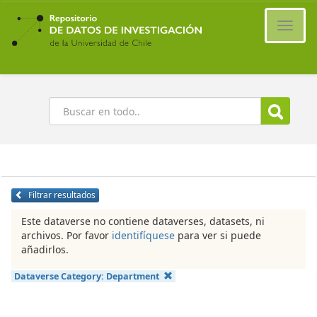
Ir
al
Cambi
contenido
naveg
principal
Buscar
Filtrar resultados
Este dataverse no contiene dataverses, datasets, ni
archivos. Por favor
identifíquese
para ver si puede
añadirlos.
Dataverse Category:
Department