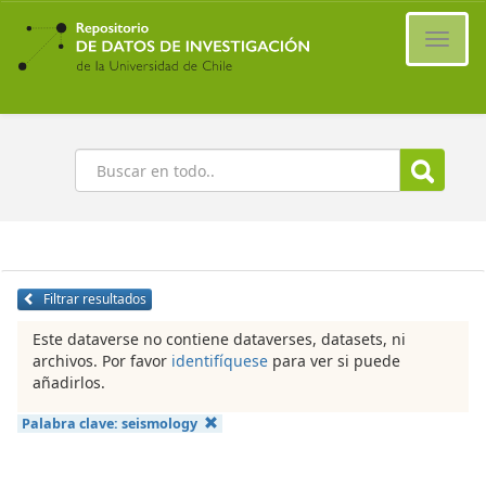
Ir
al
Cambi
contenido
naveg
principal
Buscar
Filtrar resultados
Este dataverse no contiene dataverses, datasets, ni
archivos. Por favor
identifíquese
para ver si puede
añadirlos.
Palabra clave:
seismology