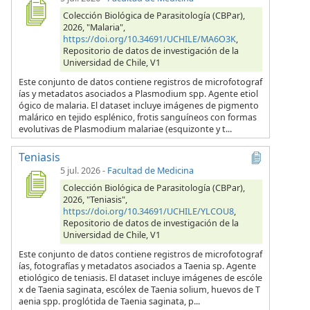
Colección Biológica de Parasitología (CBPar),
2026, "Malaria",
https://doi.org/10.34691/UCHILE/MA6O3K
,
Repositorio de datos de investigación de la
Universidad de Chile, V1
Este conjunto de datos contiene registros de microfotograf
ías y metadatos asociados a Plasmodium spp. Agente etiol
ógico de malaria. El dataset incluye imágenes de pigmento
malárico en tejido esplénico, frotis sanguíneos con formas
evolutivas de Plasmodium malariae (esquizonte y t...
Teniasis
5 jul. 2026
-
Facultad de Medicina
Colección Biológica de Parasitología (CBPar),
2026, "Teniasis",
https://doi.org/10.34691/UCHILE/YLCOU8
,
Repositorio de datos de investigación de la
Universidad de Chile, V1
Este conjunto de datos contiene registros de microfotograf
ías, fotografías y metadatos asociados a Taenia sp. Agente
etiológico de teniasis. El dataset incluye imágenes de escóle
x de Taenia saginata, escólex de Taenia solium, huevos de T
aenia spp. proglótida de Taenia saginata, p...