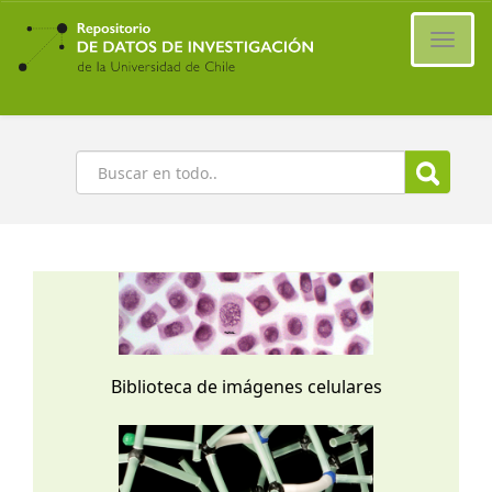
Ir
al
Cambi
contenido
naveg
principal
Buscar
Biblioteca de imágenes celulares