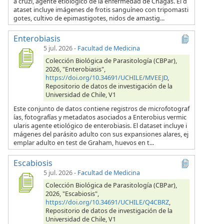
a cruzi, agente etiológico de la enfermedad de Chagas. El d
ataset incluye imágenes de frotis sanguíneo con tripomasti
gotes, cultivo de epimastigotes, nidos de amastig...
Enterobiasis
5 jul. 2026
-
Facultad de Medicina
Colección Biológica de Parasitología (CBPar),
2026, "Enterobiasis",
https://doi.org/10.34691/UCHILE/MVEEJD
,
Repositorio de datos de investigación de la
Universidad de Chile, V1
Este conjunto de datos contiene registros de microfotograf
ías, fotografías y metadatos asociados a Enterobius vermic
ularis agente etiológico de enterobiasis. El dataset incluye i
mágenes del parásito adulto con sus expansiones alares, ej
emplar adulto en test de Graham, huevos en t...
Escabiosis
5 jul. 2026
-
Facultad de Medicina
Colección Biológica de Parasitología (CBPar),
2026, "Escabiosis",
https://doi.org/10.34691/UCHILE/Q4CBRZ
,
Repositorio de datos de investigación de la
Universidad de Chile, V1