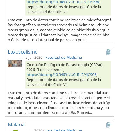
https://doi.org/10.34691/UCHILE/GPPT9W
,
Repositorio de datos de investigación de la
Universidad de Chile, V1
Este conjunto de datos contiene registros de microfotograf
ías, fotografías y metadatos asociados al helminto Echinoc
occus granulosus, agente etiológico de hidatidosis o equin
ococosis quística. El dataset incluye imágenes de corte hist
ológico de tejido intestinal de perro con pres...
Loxoscelismo
5 jul. 2026
-
Facultad de Medicina
Colección Biológica de Parasitología (CBPar),
2026, "Loxoscelismo",
https://doi.org/10.34691/UCHILE/YJC9C6
,
Repositorio de datos de investigación de la
Universidad de Chile, V1
Este conjunto de datos contiene registros de material audi
ovisual y metadatos asociados a Loxosceles laeta agente et
iológico de loxocelismo. El dataset incluye videos del artróp
odo adulto, muestras clínicas de orina con hematuria y lesi
ón cutánea por mordedura de la araña. Proced...
Malaria
5 jul. 2026
-
Facultad de Medicina