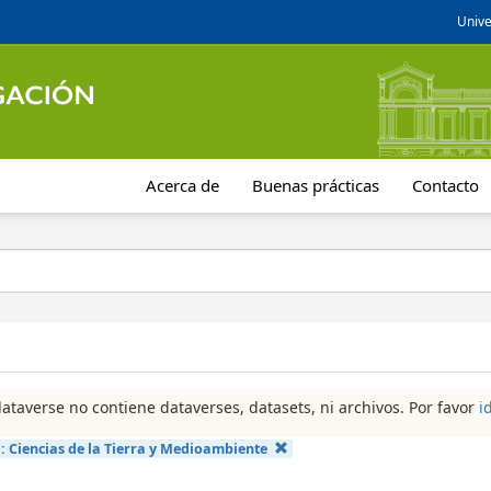
Unive
Acerca de
Buenas prácticas
Contacto
dataverse no contiene dataverses, datasets, ni archivos. Por favor
i
a:
Ciencias de la Tierra y Medioambiente