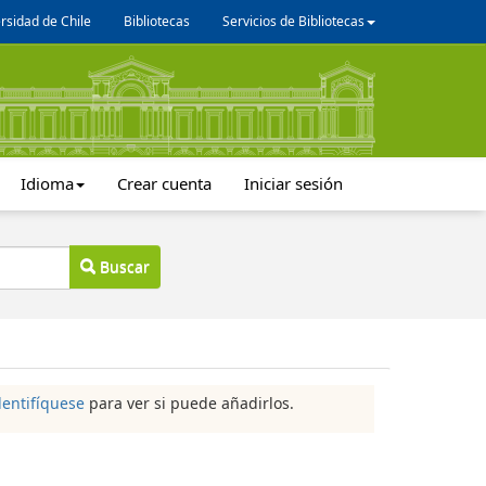
rsidad de Chile
Bibliotecas
Servicios de Bibliotecas
Idioma
Crear cuenta
Iniciar sesión
Buscar
dentifíquese
para ver si puede añadirlos.