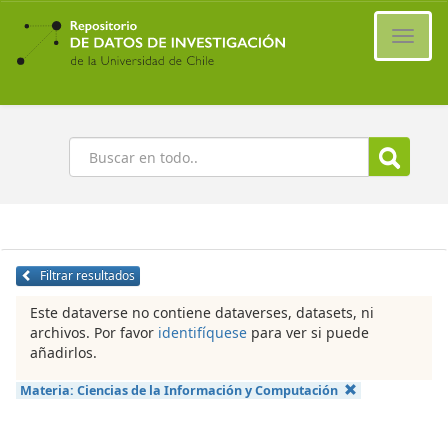
Ir
al
Cambi
contenido
naveg
principal
Buscar
Filtrar resultados
Este dataverse no contiene dataverses, datasets, ni
archivos. Por favor
identifíquese
para ver si puede
añadirlos.
Materia:
Ciencias de la Información y Computación