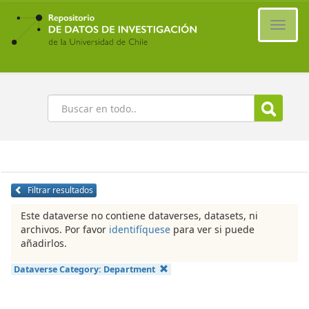
Ir
al
Cambi
contenido
naveg
principal
Buscar
Filtrar resultados
Este dataverse no contiene dataverses, datasets, ni
archivos. Por favor
identifíquese
para ver si puede
añadirlos.
Dataverse Category:
Department