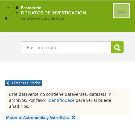
Ir
al
Cambi
contenido
naveg
principal
Buscar
Filtrar resultados
Este dataverse no contiene dataverses, datasets, ni
archivos. Por favor
identifíquese
para ver si puede
añadirlos.
Materia:
Astronomía y Astrofísica