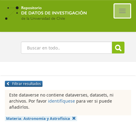
Ir
al
Cambi
contenido
naveg
principal
Buscar
Filtrar resultados
Este dataverse no contiene dataverses, datasets, ni
archivos. Por favor
identifíquese
para ver si puede
añadirlos.
Materia:
Astronomía y Astrofísica