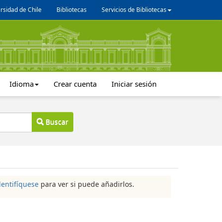
rsidad de Chile
Bibliotecas
Servicios de Bibliotecas
Idioma
Crear cuenta
Iniciar sesión
Buscar
dentifíquese
para ver si puede añadirlos.