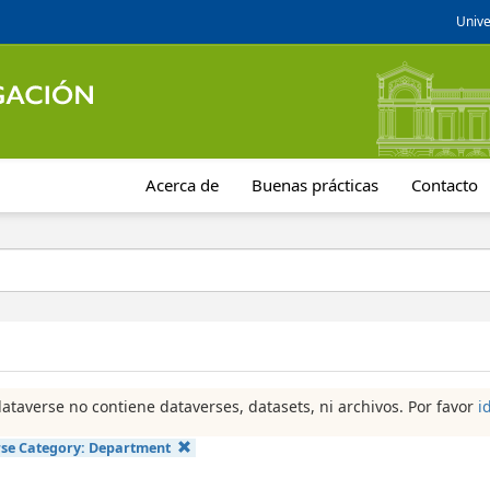
Unive
Acerca de
Buenas prácticas
Contacto
dataverse no contiene dataverses, datasets, ni archivos. Por favor
i
se Category:
Department