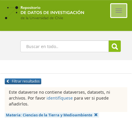
Ir
al
Cambi
contenido
naveg
principal
Buscar
Filtrar resultados
Este dataverse no contiene dataverses, datasets, ni
archivos. Por favor
identifíquese
para ver si puede
añadirlos.
Materia:
Ciencias de la Tierra y Medioambiente