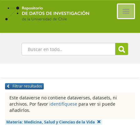
Ir
al
Cambi
contenido
naveg
principal
Buscar
Filtrar resultados
Este dataverse no contiene dataverses, datasets, ni
archivos. Por favor
identifíquese
para ver si puede
añadirlos.
Materia:
Medicina, Salud y Ciencias de la Vida