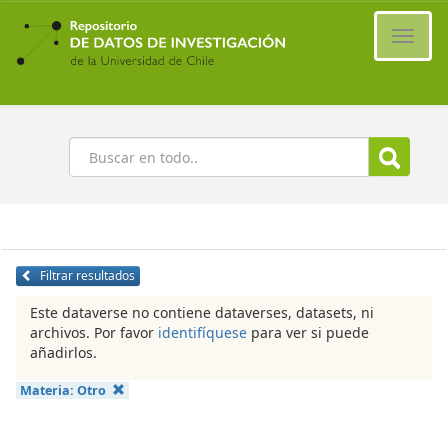
Ir
al
Cambi
contenido
naveg
principal
Buscar
Filtrar resultados
Este dataverse no contiene dataverses, datasets, ni
archivos. Por favor
identifíquese
para ver si puede
añadirlos.
Materia:
Otro