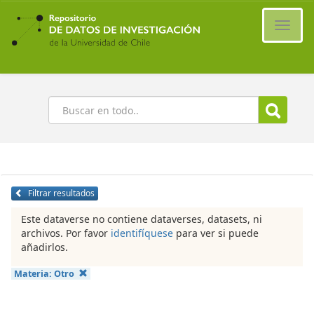
Ir
al
Cambi
contenido
naveg
principal
Buscar
Filtrar resultados
Este dataverse no contiene dataverses, datasets, ni
archivos. Por favor
identifíquese
para ver si puede
añadirlos.
Materia:
Otro