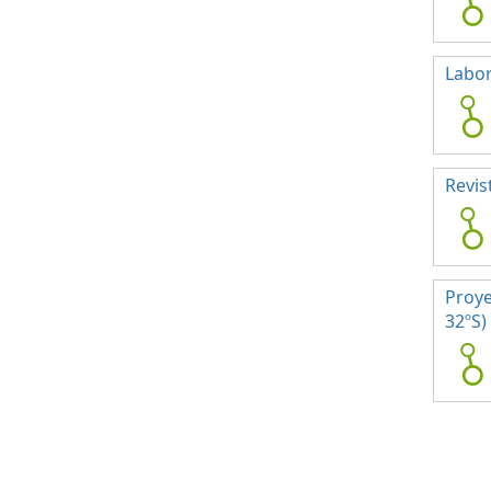
Labor
Revis
Proye
32ºS)