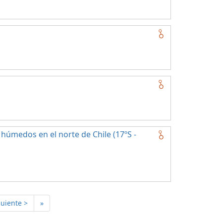
húmedos en el norte de Chile (17ºS -
guiente >
»