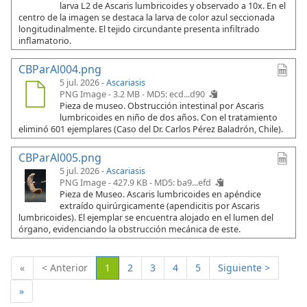
larva L2 de Ascaris lumbricoides y observado a 10x. En el
centro de la imagen se destaca la larva de color azul seccionada
longitudinalmente. El tejido circundante presenta infiltrado
inflamatorio.
CBParAl004.png
5 jul. 2026 -
Ascariasis
PNG Image - 3.2 MB -
MD5: ecd...d90
Pieza de museo. Obstrucción intestinal por Ascaris
lumbricoides en niño de dos años. Con el tratamiento
eliminó 601 ejemplares (Caso del Dr. Carlos Pérez Baladrón, Chile).
CBParAl005.png
5 jul. 2026 -
Ascariasis
PNG Image - 427.9 KB -
MD5: ba9...efd
Pieza de Museo. Ascaris lumbricoides en apéndice
extraído quirúrgicamente (apendicitis por Ascaris
lumbricoides). El ejemplar se encuentra alojado en el lumen del
órgano, evidenciando la obstrucción mecánica de este.
(Actual)
«
< Anterior
1
2
3
4
5
Siguiente >
»