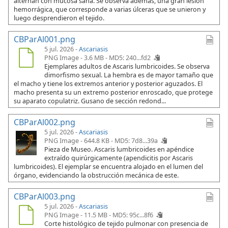
alternan con mucosa sana. Se observa además, una gran lesión
hemorrágica, que corresponde a varias úlceras que se unieron y
luego desprendieron el tejido.
CBParAl001.png
5 jul. 2026 -
Ascariasis
PNG Image - 3.6 MB -
MD5: 240...fd2
Ejemplares adultos de Ascaris lumbricoides. Se observa
dimorfismo sexual. La hembra es de mayor tamaño que
el macho y tiene los extremos anterior y posterior aguzados. El
macho presenta su un extremo posterior enroscado, que protege
su aparato copulatriz. Gusano de sección redond...
CBParAl002.png
5 jul. 2026 -
Ascariasis
PNG Image - 644.8 KB -
MD5: 7d8...39a
Pieza de Museo. Ascaris lumbricoides en apéndice
extraído quirúrgicamente (apendicitis por Ascaris
lumbricoides). El ejemplar se encuentra alojado en el lumen del
órgano, evidenciando la obstrucción mecánica de este.
CBParAl003.png
5 jul. 2026 -
Ascariasis
PNG Image - 11.5 MB -
MD5: 95c...8f6
Corte histológico de tejido pulmonar con presencia de