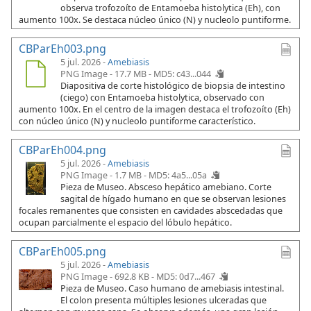
observa trofozoíto de Entamoeba histolytica (Eh), con
aumento 100x. Se destaca núcleo único (N) y nucleolo puntiforme.
CBParEh003.png
5 jul. 2026 -
Amebiasis
PNG Image - 17.7 MB -
MD5: c43...044
Diapositiva de corte histológico de biopsia de intestino
(ciego) con Entamoeba histolytica, observado con
aumento 100x. En el centro de la imagen destaca el trofozoíto (Eh)
con núcleo único (N) y nucleolo puntiforme característico.
CBParEh004.png
5 jul. 2026 -
Amebiasis
PNG Image - 1.7 MB -
MD5: 4a5...05a
Pieza de Museo. Absceso hepático amebiano. Corte
sagital de hígado humano en que se observan lesiones
focales remanentes que consisten en cavidades abscedadas que
ocupan parcialmente el espacio del lóbulo hepático.
CBParEh005.png
5 jul. 2026 -
Amebiasis
PNG Image - 692.8 KB -
MD5: 0d7...467
Pieza de Museo. Caso humano de amebiasis intestinal.
El colon presenta múltiples lesiones ulceradas que