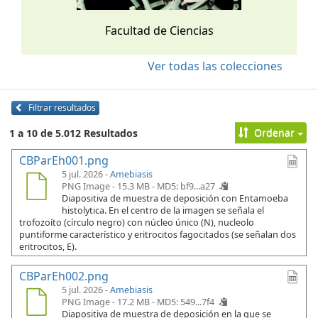
Facultad de Ciencias
Ver todas las colecciones
Filtrar resultados
Ordenar
1 a 10 de 5.012 Resultados
CBParEh001.png
5 jul. 2026 -
Amebiasis
PNG Image - 15.3 MB -
MD5: bf9...a27
Diapositiva de muestra de deposición con Entamoeba
histolytica. En el centro de la imagen se señala el
trofozoíto (círculo negro) con núcleo único (N), nucleolo
puntiforme característico y eritrocitos fagocitados (se señalan dos
eritrocitos, E).
CBParEh002.png
5 jul. 2026 -
Amebiasis
PNG Image - 17.2 MB -
MD5: 549...7f4
Diapositiva de muestra de deposición en la que se