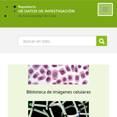
Ir
al
Cambi
contenido
naveg
principal
Buscar
Biblioteca de imágenes celulares