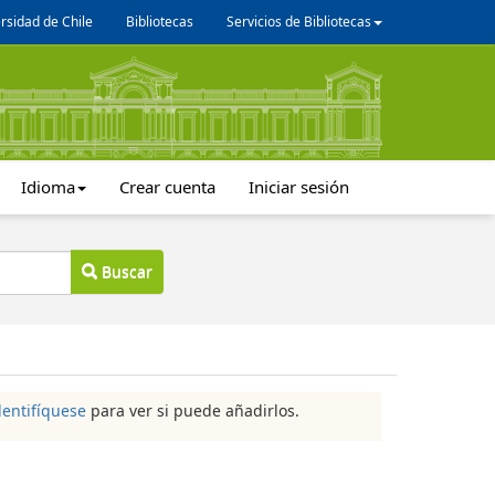
rsidad de Chile
Bibliotecas
Servicios de Bibliotecas
Idioma
Crear cuenta
Iniciar sesión
Buscar
dentifíquese
para ver si puede añadirlos.