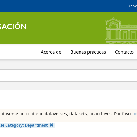
Unive
Acerca de
Buenas prácticas
Contacto
dataverse no contiene dataverses, datasets, ni archivos. Por favor
i
se Category:
Department