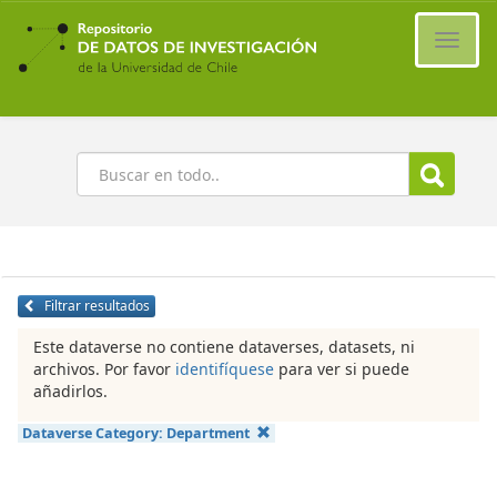
Ir
al
Cambi
contenido
naveg
principal
Buscar
Filtrar resultados
Este dataverse no contiene dataverses, datasets, ni
archivos. Por favor
identifíquese
para ver si puede
añadirlos.
Dataverse Category:
Department