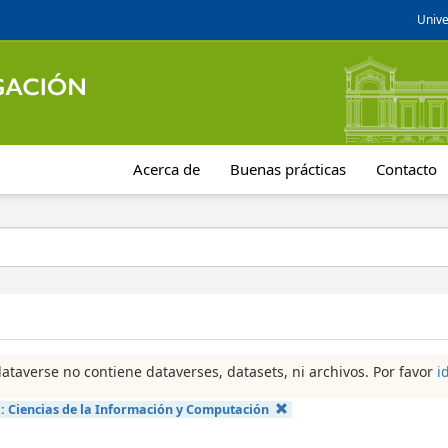
Unive
Acerca de
Buenas prácticas
Contacto
dataverse no contiene dataverses, datasets, ni archivos. Por favor
i
a:
Ciencias de la Información y Computación