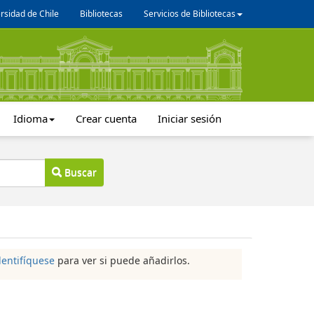
rsidad de Chile
Bibliotecas
Servicios de Bibliotecas
Idioma
Crear cuenta
Iniciar sesión
Buscar
dentifíquese
para ver si puede añadirlos.