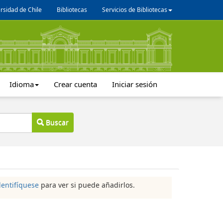
rsidad de Chile
Bibliotecas
Servicios de Bibliotecas
Idioma
Crear cuenta
Iniciar sesión
Buscar
dentifíquese
para ver si puede añadirlos.