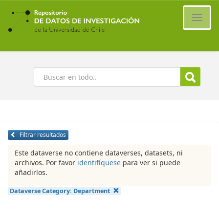
Ir
al
Cambi
contenido
naveg
principal
Buscar
Filtrar resultados
Este dataverse no contiene dataverses, datasets, ni
archivos. Por favor
identifíquese
para ver si puede
añadirlos.
Dataverse Category:
Department