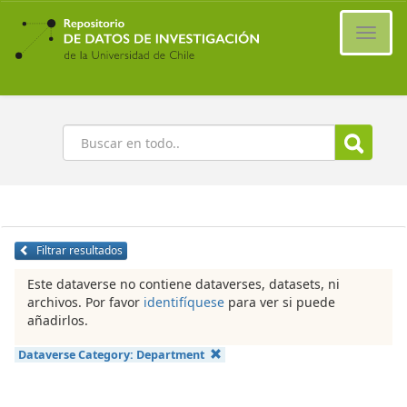
Ir
al
Cambi
contenido
naveg
principal
Buscar
Filtrar resultados
Este dataverse no contiene dataverses, datasets, ni
archivos. Por favor
identifíquese
para ver si puede
añadirlos.
Dataverse Category:
Department