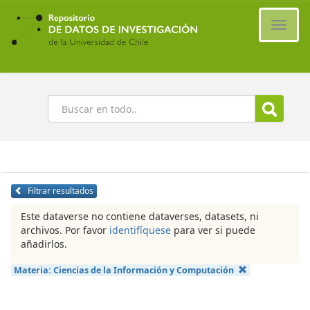
Ir
al
Cambi
contenido
naveg
principal
Buscar
Filtrar resultados
Este dataverse no contiene dataverses, datasets, ni
archivos. Por favor
identifíquese
para ver si puede
añadirlos.
Materia:
Ciencias de la Información y Computación