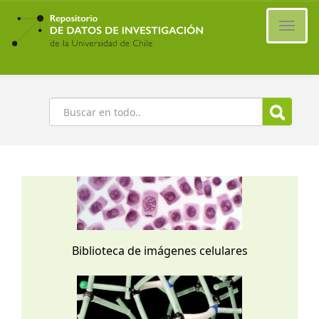
Ir
al
Cambi
contenido
naveg
principal
Buscar
Biblioteca de imágenes celulares