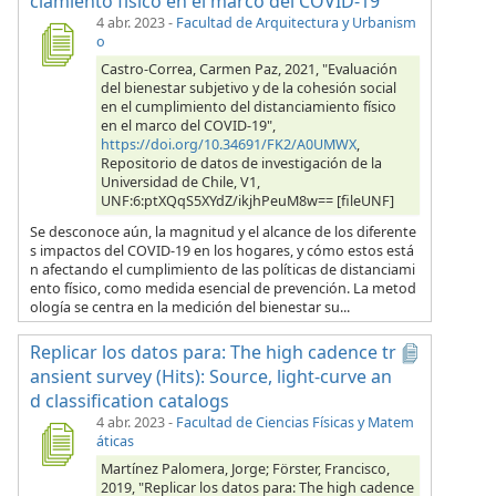
ciamiento físico en el marco del COVID-19
4 abr. 2023
-
Facultad de Arquitectura y Urbanism
o
Castro-Correa, Carmen Paz, 2021, "Evaluación
del bienestar subjetivo y de la cohesión social
en el cumplimiento del distanciamiento físico
en el marco del COVID-19",
https://doi.org/10.34691/FK2/A0UMWX
,
Repositorio de datos de investigación de la
Universidad de Chile, V1,
UNF:6:ptXQqS5XYdZ/ikjhPeuM8w== [fileUNF]
Se desconoce aún, la magnitud y el alcance de los diferente
s impactos del COVID-19 en los hogares, y cómo estos está
n afectando el cumplimiento de las políticas de distanciami
ento físico, como medida esencial de prevención. La metod
ología se centra en la medición del bienestar su...
Replicar los datos para: The high cadence tr
ansient survey (Hits): Source, light-curve an
d classification catalogs
4 abr. 2023
-
Facultad de Ciencias Físicas y Matem
áticas
Martínez Palomera, Jorge; Förster, Francisco,
2019, "Replicar los datos para: The high cadence