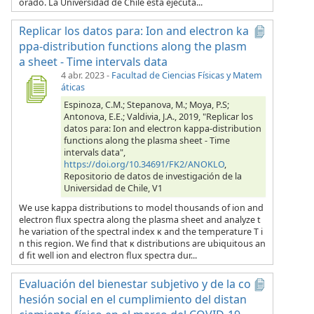
orado. La Universidad de Chile está ejecuta...
Replicar los datos para: Ion and electron ka
ppa-distribution functions along the plasm
a sheet - Time intervals data
4 abr. 2023
-
Facultad de Ciencias Físicas y Matem
áticas
Espinoza, C.M.; Stepanova, M.; Moya, P.S;
Antonova, E.E.; Valdivia, J.A., 2019, "Replicar los
datos para: Ion and electron kappa-distribution
functions along the plasma sheet - Time
intervals data",
https://doi.org/10.34691/FK2/ANOKLO
,
Repositorio de datos de investigación de la
Universidad de Chile, V1
We use kappa distributions to model thousands of ion and
electron flux spectra along the plasma sheet and analyze t
he variation of the spectral index κ and the temperature T i
n this region. We find that κ distributions are ubiquitous an
d fit well ion and electron flux spectra dur...
Evaluación del bienestar subjetivo y de la co
hesión social en el cumplimiento del distan