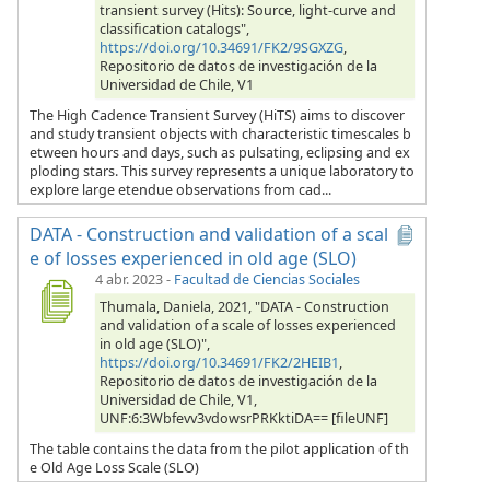
transient survey (Hits): Source, light-curve and
classification catalogs",
https://doi.org/10.34691/FK2/9SGXZG
,
Repositorio de datos de investigación de la
Universidad de Chile, V1
The High Cadence Transient Survey (HiTS) aims to discover
and study transient objects with characteristic timescales b
etween hours and days, such as pulsating, eclipsing and ex
ploding stars. This survey represents a unique laboratory to
explore large etendue observations from cad...
DATA - Construction and validation of a scal
e of losses experienced in old age (SLO)
4 abr. 2023
-
Facultad de Ciencias Sociales
Thumala, Daniela, 2021, "DATA - Construction
and validation of a scale of losses experienced
in old age (SLO)",
https://doi.org/10.34691/FK2/2HEIB1
,
Repositorio de datos de investigación de la
Universidad de Chile, V1,
UNF:6:3Wbfevv3vdowsrPRKktiDA== [fileUNF]
The table contains the data from the pilot application of th
e Old Age Loss Scale (SLO)