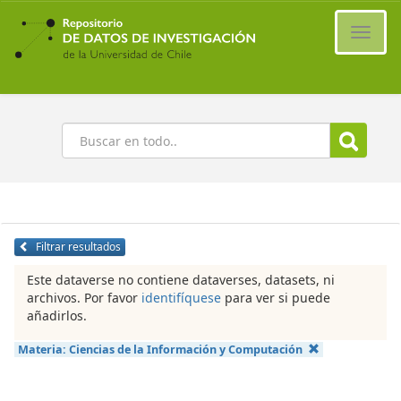
Ir
al
Cambi
contenido
naveg
principal
Buscar
Filtrar resultados
Este dataverse no contiene dataverses, datasets, ni
archivos. Por favor
identifíquese
para ver si puede
añadirlos.
Materia:
Ciencias de la Información y Computación