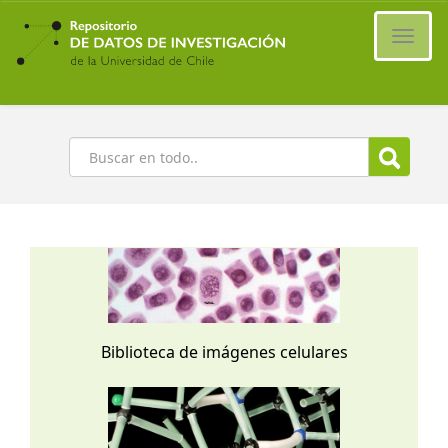
Ir
al
Cambi
contenido
naveg
principal
Buscar
Biblioteca de imágenes celulares