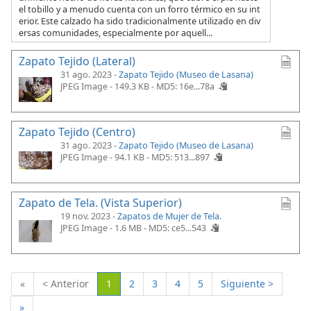
el tobillo y a menudo cuenta con un forro térmico en su int
erior. Este calzado ha sido tradicionalmente utilizado en div
ersas comunidades, especialmente por aquell...
Zapato Tejido (Lateral)
31 ago. 2023 -
Zapato Tejido (Museo de Lasana)
JPEG Image - 149.3 KB -
MD5: 16e...78a
Zapato Tejido (Centro)
31 ago. 2023 -
Zapato Tejido (Museo de Lasana)
JPEG Image - 94.1 KB -
MD5: 513...897
Zapato de Tela. (Vista Superior)
19 nov. 2023 -
Zapatos de Mujer de Tela.
JPEG Image - 1.6 MB -
MD5: ce5...543
(Actual)
«
< Anterior
1
2
3
4
5
Siguiente >
»