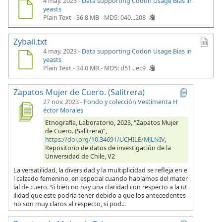
4 may. 2023 -
Data supporting Codon Usage Bias in
yeasts
Plain Text - 36.8 MB -
MD5: 040...208
Zybail.txt
4 may. 2023 -
Data supporting Codon Usage Bias in
yeasts
Plain Text - 34.0 MB -
MD5: d51...ec9
Zapatos Mujer de Cuero. (Salitrera)
27 nov. 2023
-
Fondo y colección Vestimenta H
éctor Morales
Etnografía, Laboratorio, 2023, "Zapatos Mujer
de Cuero. (Salitrera)",
https://doi.org/10.34691/UCHILE/MJLNIV
,
Repositorio de datos de investigación de la
Universidad de Chile, V2
La versatilidad, la diversidad y la multiplicidad se refleja en e
l calzado femenino, en especial cuando hablamos del mater
ial de cuero. Si bien no hay una claridad con respecto a la ut
ilidad que este podría tener debido a que los antecedentes
no son muy claros al respecto, si pod...