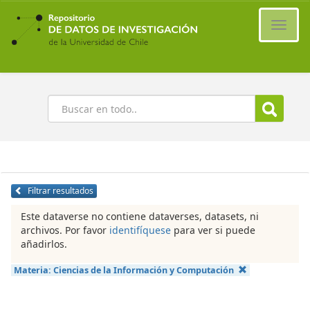
Ir
al
Cambi
contenido
naveg
principal
Buscar
Filtrar resultados
Este dataverse no contiene dataverses, datasets, ni
archivos. Por favor
identifíquese
para ver si puede
añadirlos.
Materia:
Ciencias de la Información y Computación