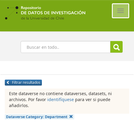
Ir
al
Cambi
contenido
naveg
principal
Buscar
Filtrar resultados
Este dataverse no contiene dataverses, datasets, ni
archivos. Por favor
identifíquese
para ver si puede
añadirlos.
Dataverse Category:
Department