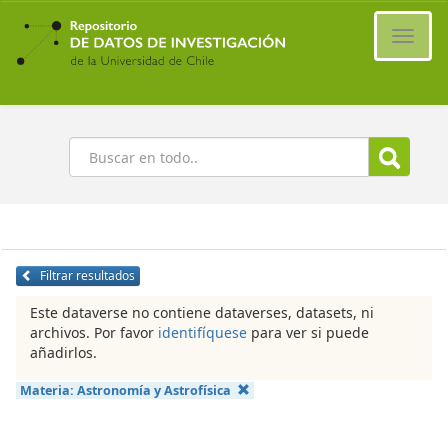
Ir
al
Cambi
contenido
naveg
principal
Buscar
Filtrar resultados
Este dataverse no contiene dataverses, datasets, ni
archivos. Por favor
identifíquese
para ver si puede
añadirlos.
Materia:
Astronomía y Astrofísica