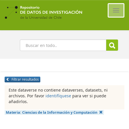
Ir
al
Cambi
contenido
naveg
principal
Buscar
Filtrar resultados
Este dataverse no contiene dataverses, datasets, ni
archivos. Por favor
identifíquese
para ver si puede
añadirlos.
Materia:
Ciencias de la Información y Computación