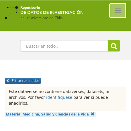
Ir
al
Cambi
contenido
naveg
principal
Buscar
Filtrar resultados
Este dataverse no contiene dataverses, datasets, ni
archivos. Por favor
identifíquese
para ver si puede
añadirlos.
Materia:
Medicina, Salud y Ciencias de la Vida