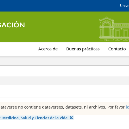
Unive
Acerca de
Buenas prácticas
Contacto
dataverse no contiene dataverses, datasets, ni archivos. Por favor
i
a:
Medicina, Salud y Ciencias de la Vida