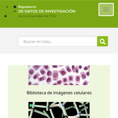
Ir
al
Cambi
contenido
naveg
principal
Buscar
Biblioteca de imágenes celulares