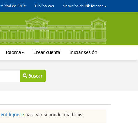
rsidad de Chile
Bibliotecas
Servicios de Bibliotecas
Idioma
Crear cuenta
Iniciar sesión
Buscar
dentifíquese
para ver si puede añadirlos.