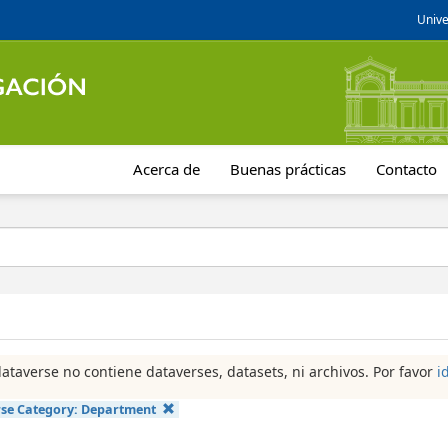
Unive
Acerca de
Buenas prácticas
Contacto
dataverse no contiene dataverses, datasets, ni archivos. Por favor
i
se Category:
Department