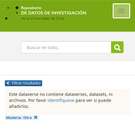
Ir
al
Cambi
contenido
naveg
principal
Buscar
Filtrar resultados
Este dataverse no contiene dataverses, datasets, ni
archivos. Por favor
identifíquese
para ver si puede
añadirlos.
Materia:
Otro