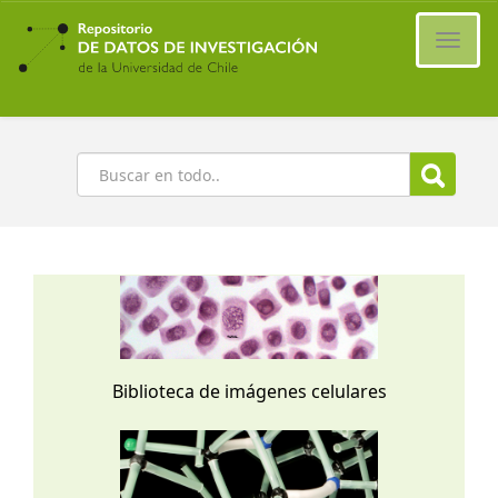
Ir
al
Cambi
contenido
naveg
principal
Buscar
Biblioteca de imágenes celulares