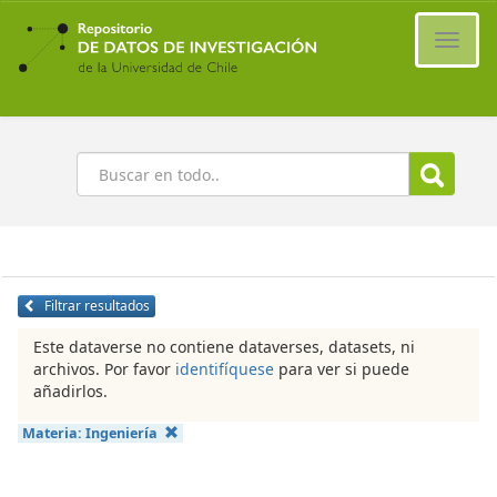
Ir
al
Cambi
contenido
naveg
principal
Buscar
Filtrar resultados
Este dataverse no contiene dataverses, datasets, ni
archivos. Por favor
identifíquese
para ver si puede
añadirlos.
Materia:
Ingeniería