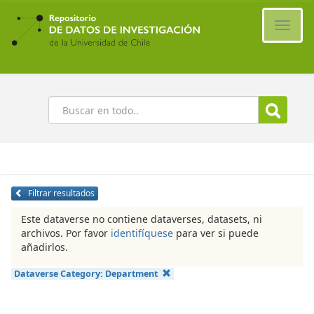
Ir
al
Cambi
contenido
naveg
principal
Buscar
Filtrar resultados
Este dataverse no contiene dataverses, datasets, ni
archivos. Por favor
identifíquese
para ver si puede
añadirlos.
Dataverse Category:
Department