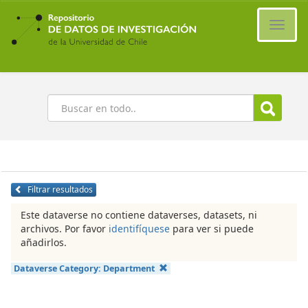
Ir
al
Cambi
contenido
naveg
principal
Buscar
Filtrar resultados
Este dataverse no contiene dataverses, datasets, ni
archivos. Por favor
identifíquese
para ver si puede
añadirlos.
Dataverse Category:
Department