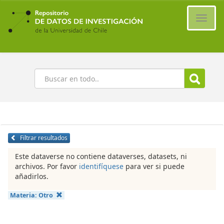
Ir
al
Cambi
contenido
naveg
principal
Buscar
Filtrar resultados
Este dataverse no contiene dataverses, datasets, ni
archivos. Por favor
identifíquese
para ver si puede
añadirlos.
Materia:
Otro