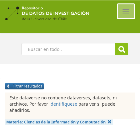
Ir
al
Cambi
contenido
naveg
principal
Buscar
Filtrar resultados
Este dataverse no contiene dataverses, datasets, ni
archivos. Por favor
identifíquese
para ver si puede
añadirlos.
Materia:
Ciencias de la Información y Computación