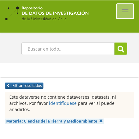
Ir
al
Cambi
contenido
naveg
principal
Buscar
Filtrar resultados
Este dataverse no contiene dataverses, datasets, ni
archivos. Por favor
identifíquese
para ver si puede
añadirlos.
Materia:
Ciencias de la Tierra y Medioambiente