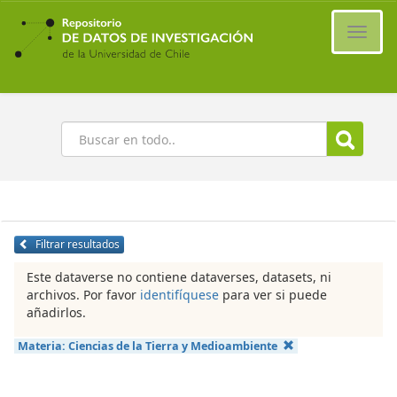
Ir
al
Cambi
contenido
naveg
principal
Buscar
Filtrar resultados
Este dataverse no contiene dataverses, datasets, ni
archivos. Por favor
identifíquese
para ver si puede
añadirlos.
Materia:
Ciencias de la Tierra y Medioambiente