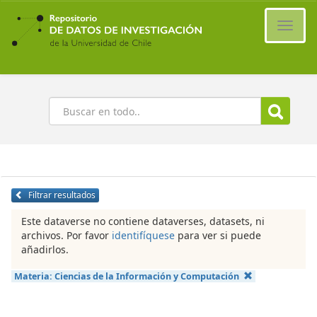
Ir
al
Cambi
contenido
naveg
principal
Buscar
Filtrar resultados
Este dataverse no contiene dataverses, datasets, ni
archivos. Por favor
identifíquese
para ver si puede
añadirlos.
Materia:
Ciencias de la Información y Computación