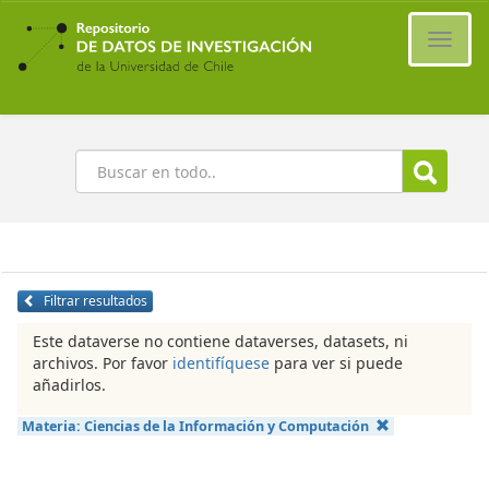
Ir
al
Cambi
contenido
naveg
principal
Buscar
Filtrar resultados
Este dataverse no contiene dataverses, datasets, ni
archivos. Por favor
identifíquese
para ver si puede
añadirlos.
Materia:
Ciencias de la Información y Computación