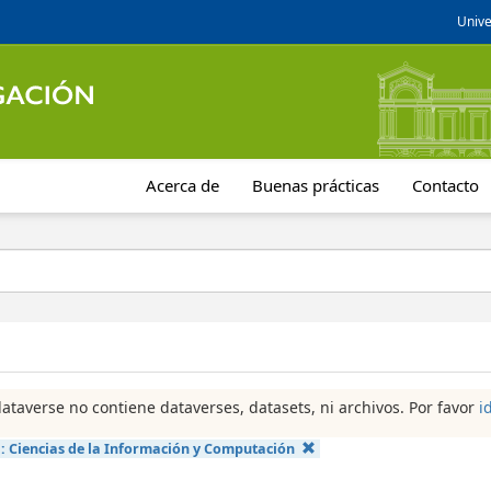
Unive
Acerca de
Buenas prácticas
Contacto
dataverse no contiene dataverses, datasets, ni archivos. Por favor
i
a:
Ciencias de la Información y Computación