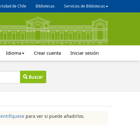
rsidad de Chile
Bibliotecas
Servicios de Bibliotecas
Idioma
Crear cuenta
Iniciar sesión
Buscar
dentifíquese
para ver si puede añadirlos.