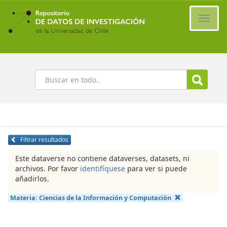
Ir
al
Cambi
contenido
naveg
principal
Buscar
Filtrar resultados
Este dataverse no contiene dataverses, datasets, ni
archivos. Por favor
identifíquese
para ver si puede
añadirlos.
Materia:
Ciencias de la Información y Computación