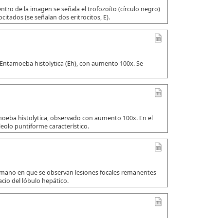
tro de la imagen se señala el trofozoíto (círculo negro)
citados (se señalan dos eritrocitos, E).
 Entamoeba histolytica (Eh), con aumento 100x. Se
amoeba histolytica, observado con aumento 100x. En el
leolo puntiforme característico.
umano en que se observan lesiones focales remanentes
io del lóbulo hepático.