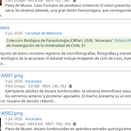
PNG Image - 692.8 KB -
MD5: 0d7...467
Pieza de Museo. Caso humano de amebiasis intestinal. El colon presenta
sana. Se observa además, una gran lesión hemorrágica, que corresponde 
o.
iasis
5 jul. 2026
-
Facultad de Medicina
Colección Biológica de Parasitología (CBPar), 2026, "Ascariasis",
https://
de investigación de la Universidad de Chile, V1
onjunto de datos contiene registros de microfotografías, fotografías y meta
etiológico de la ascariasis. El dataset incluye imágenes de ciclo de Loos, hu
...
rAl001.png
5 jul. 2026 -
Ascariasis
PNG Image - 3.6 MB -
MD5: 240...fd2
Ejemplares adultos de Ascaris lumbricoides. Se observa dimorfismo sex
los extremos anterior y posterior aguzados. El macho presenta su un e
riz. Gusano de sección redond...
rAl002.png
5 jul. 2026 -
Ascariasis
PNG Image - 644.8 KB -
MD5: 7d8...39a
Pieza de Museo. Ascaris lumbricoides en apéndice extraído quirúrgicament