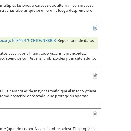
 múltiples lesiones ulceradas que alternan con mucosa
a varias úlceras que se unieron y luego desprendieron
doi.org/10.34691/UCHILE/NBKBIR
, Repositorio de datos
datos asociados al nemátodo Ascaris lumbricoides,
evo, apéndice con Ascaris lumbricoides y parásito adulto,
ual. La hembra es de mayor tamaño que el macho y tiene
xtremo posterior enroscado, que protege su aparato
e (apendicitis por Ascaris lumbricoides). El ejemplar se