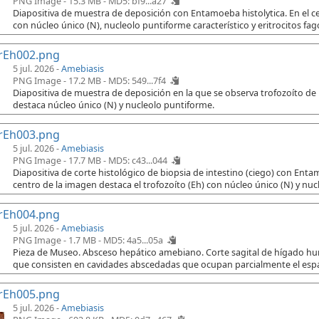
PNG Image - 15.3 MB -
MD5: bf9...a27
Diapositiva de muestra de deposición con Entamoeba histolytica. En el cen
con núcleo único (N), nucleolo puntiforme característico y eritrocitos fago
rEh002.png
5 jul. 2026 -
Amebiasis
PNG Image - 17.2 MB -
MD5: 549...7f4
Diapositiva de muestra de deposición en la que se observa trofozoíto de
destaca núcleo único (N) y nucleolo puntiforme.
rEh003.png
5 jul. 2026 -
Amebiasis
PNG Image - 17.7 MB -
MD5: c43...044
Diapositiva de corte histológico de biopsia de intestino (ciego) con Ent
centro de la imagen destaca el trofozoíto (Eh) con núcleo único (N) y nuc
rEh004.png
5 jul. 2026 -
Amebiasis
PNG Image - 1.7 MB -
MD5: 4a5...05a
Pieza de Museo. Absceso hepático amebiano. Corte sagital de hígado h
que consisten en cavidades abscedadas que ocupan parcialmente el espac
rEh005.png
5 jul. 2026 -
Amebiasis