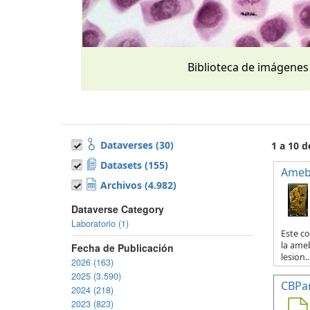
Biblioteca de imágenes
Dataverses (30)
1 a 10 d
Datasets (155)
Ameb
Archivos (4.982)
Dataverse Category
Laboratorio (1)
Este co
la ameb
Fecha de Publicación
lesion..
2026 (163)
2025 (3.590)
CBPa
2024 (218)
2023 (823)