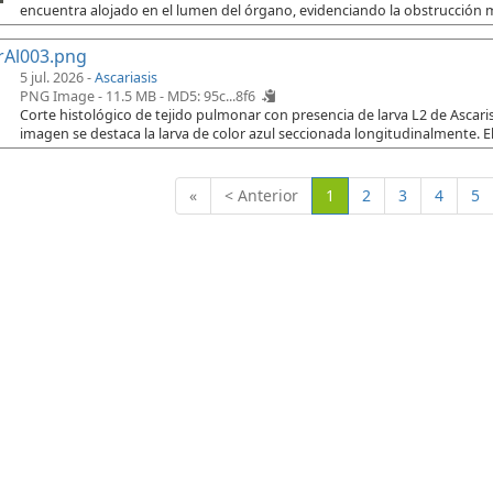
encuentra alojado en el lumen del órgano, evidenciando la obstrucción 
rAl003.png
5 jul. 2026 -
Ascariasis
PNG Image - 11.5 MB -
MD5: 95c...8f6
Corte histológico de tejido pulmonar con presencia de larva L2 de Ascaris
imagen se destaca la larva de color azul seccionada longitudinalmente. El
(Actual)
«
< Anterior
1
2
3
4
5