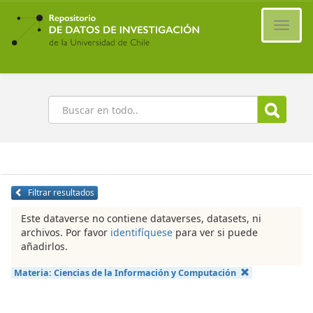
Ir
al
Cambi
contenido
naveg
principal
Buscar
Filtrar resultados
Este dataverse no contiene dataverses, datasets, ni
archivos. Por favor
identifíquese
para ver si puede
añadirlos.
Materia:
Ciencias de la Información y Computación