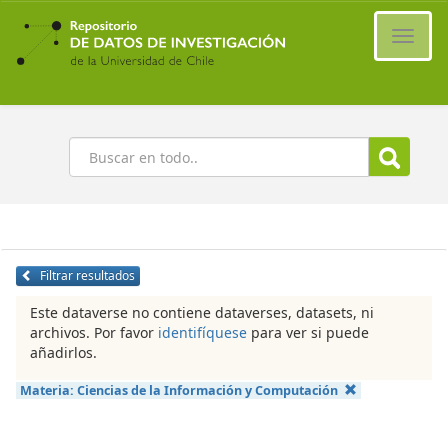
Ir
al
Cambi
contenido
naveg
principal
Buscar
Filtrar resultados
Este dataverse no contiene dataverses, datasets, ni
archivos. Por favor
identifíquese
para ver si puede
añadirlos.
Materia:
Ciencias de la Información y Computación